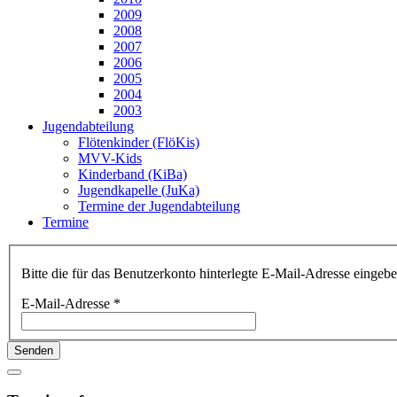
2009
2008
2007
2006
2005
2004
2003
Jugendabteilung
Flötenkinder (FlöKis)
MVV-Kids
Kinderband (KiBa)
Jugendkapelle (JuKa)
Termine der Jugendabteilung
Termine
Bitte die für das Benutzerkonto hinterlegte E-Mail-Adresse einge
E-Mail-Adresse
*
Senden